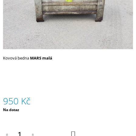
A
J
Í
T
?
Kovová bedna
MARS malá
HLEDAT
950 Kč
Měrná
Na dotaz
cena:
DO