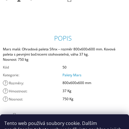
KOŠÍKU
POPIS
Mars malá: Ohradová paleta Sfinx – rozměr 800x600x600 mm. Kovová
paleta s pevnými bočnicemi stohovatelná, váha 37 kg.
Nosnost: 750 kg
Kód
50
Kategorie
:
Palety Mars
?
800x600x600 mm
Rozměry
:
?
37 Kg
Hmostnost
:
?
750 Kg
Nosnost
:
Tento web používá soubory cookie. Dalším
ZEPTAT SE