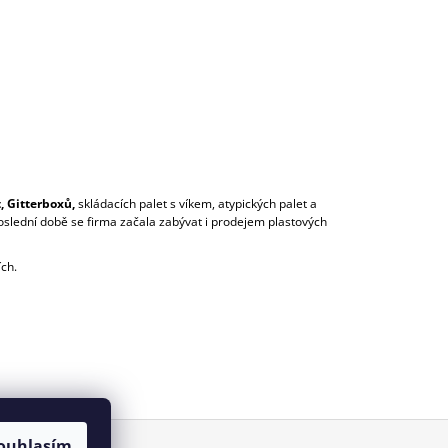
, Gitterboxů,
skládacích palet s víkem, atypických palet a
oslední době se firma začala zabývat i prodejem plastových
ích.
ouhlasím