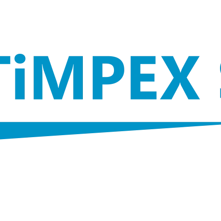
CO POTŘEBUJETE NAJÍT?
HLEDAT
E