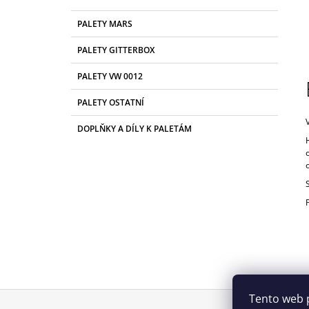
S
K
Přeskočit
PALETY MARS
T
A
kategorie
T
R
PALETY GITTERBOX
E
A
G
PALETY VW 0012
N
O
R
N
PALETY OSTATNÍ
I
Í
E
DOPLŇKY A DÍLY K PALETÁM
P
A
N
E
L
Tento web 