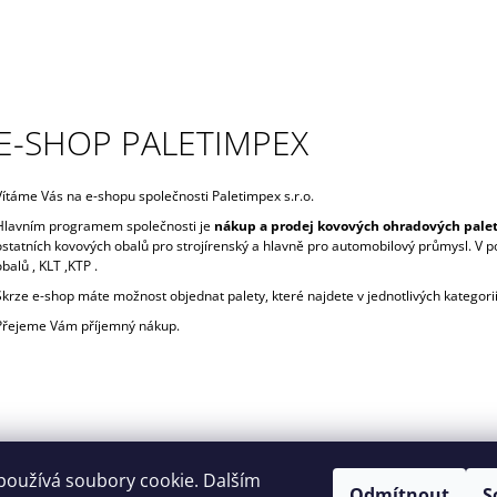
-
S
H
E-SHOP PALETIMPEX
O
P
Vítáme Vás na e-shopu společnosti Paletimpex s.r.o.
P
Hlavním programem společnosti je
nákup a prodej kovových ohradových palet
ostatních kovových obalů pro strojírenský a hlavně pro automobilový průmysl. V p
A
obalů , KLT ,KTP .
Skrze e-shop máte možnost objednat palety, které najdete v jednotlivých kategori
L
Přejeme Vám příjemný nákup.
E
T
I
M
používá soubory cookie. Dalším
Odmítnout
S