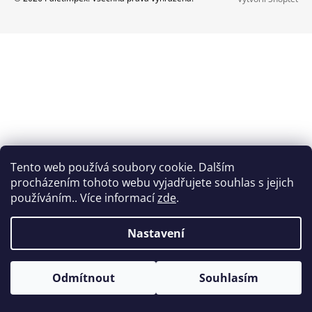
Z
A
Á
J
P
Í
A
T
T
?
Í
HLEDAT
Tento web používá soubory cookie. Dalším
procházením tohoto webu vyjadřujete souhlas s jejich
používáním.. Více informací
zde
.
Nastavení
Odmítnout
Souhlasím